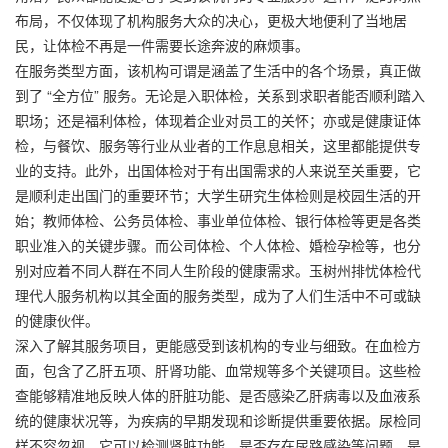
布局，不仅体现了机构服务大众的决心，更极大地便利了当地居
民，让体检不再是一件需要长途奔波的麻烦事。
在服务类型方面，该机构可谓是涵盖了生活中的各个场景，真正做
到了 “全方位” 服务。无论是入职体检，关系到求职者能否顺利踏入
职场；还是福利体检，体现着企业对员工的关怀；亦或是健康证体
检，与餐饮、服务等行业从业者的工作息息相关，这里都能提供专
业的支持。此外，出国体检对于有出国需求的人来说至关重要，它
是顺利走出国门的重要环节；大学生研究生体检则是校园生活的开
始；教师体检、公务员体检、事业单位体检、银行体检等更是各类
职业准入的关键步骤。而公司体检、个人体检、婚检孕检等，也分
别对应着不同人群在不同人生阶段的健康需求。玉树州排忧体检代
理代人服务机构以其全面的服务类型，成为了人们生活中不可或缺
的健康伙伴。
深入了解其服务项目，更能感受到该机构的专业与细致。在血检方
面，包含了乙肝五项、肝肾功能、血常规等多个关键项目。这些检
查能够精准地反映人体的肝脏功能、是否感染乙肝病毒以及血液系
统的健康状况等，为疾病的早期发现和诊断提供重要依据。尿检同
样不容忽视，它可以检测肾脏功能、是否存在尿路感染等问题，是