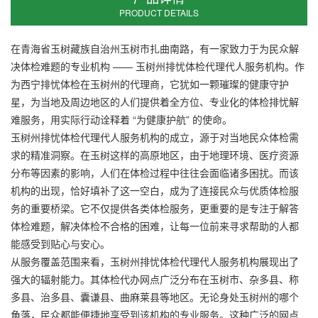
PRODUCT DETAILS
在青海省玉树藏族自治州玉树市扎曲南路，有一家致力于为民众解
决体检难题的专业机构 —— 玉树州排忧体检代理代人服务机构。作
为西宁排忧体检在玉树州的代理商，它犹如一颗璀璨的健康守护
星，为当地及周边地区的人们提供着全方位、专业化的体检排忧解
难服务，用实际行动诠释着 “为健康护航” 的使命。
玉树州排忧体检代理代人服务机构的成立，源于对当地民众体检需
求的精准洞察。在玉树这样的高原地区，由于地理环境、医疗资源
分布等因素的影响，人们在体检过程中往往会面临诸多困扰。而该
机构的出现，恰好填补了这一空白，成为了连接民众与优质体检服
务的重要桥梁。它不仅提供各类体检服务，更重要的是专注于解答
体检难题，解决体检不合格的困难，让每一位前来寻求帮助的人都
能感受到贴心与安心。
从服务覆盖范围来看，玉树州排忧体检代理代人服务机构展现出了
强大的辐射能力。其体检代办网点广泛分布在玉树市、杂多县、称
多县、治多县、囊谦县、曲麻莱县等地区。无论身处玉树州的哪个
角落，民众都能便捷地享受到该机构的专业服务。这种广泛的网点