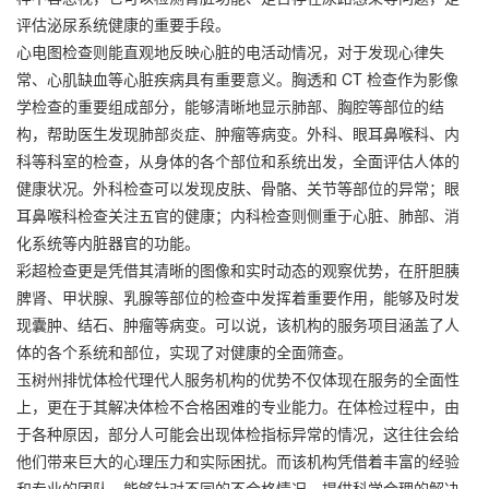
评估泌尿系统健康的重要手段。
心电图检查则能直观地反映心脏的电活动情况，对于发现心律失
常、心肌缺血等心脏疾病具有重要意义。胸透和 CT 检查作为影像
学检查的重要组成部分，能够清晰地显示肺部、胸腔等部位的结
构，帮助医生发现肺部炎症、肿瘤等病变。外科、眼耳鼻喉科、内
科等科室的检查，从身体的各个部位和系统出发，全面评估人体的
健康状况。外科检查可以发现皮肤、骨骼、关节等部位的异常；眼
耳鼻喉科检查关注五官的健康；内科检查则侧重于心脏、肺部、消
化系统等内脏器官的功能。
彩超检查更是凭借其清晰的图像和实时动态的观察优势，在肝胆胰
脾肾、甲状腺、乳腺等部位的检查中发挥着重要作用，能够及时发
现囊肿、结石、肿瘤等病变。可以说，该机构的服务项目涵盖了人
体的各个系统和部位，实现了对健康的全面筛查。
玉树州排忧体检代理代人服务机构的优势不仅体现在服务的全面性
上，更在于其解决体检不合格困难的专业能力。在体检过程中，由
于各种原因，部分人可能会出现体检指标异常的情况，这往往会给
他们带来巨大的心理压力和实际困扰。而该机构凭借着丰富的经验
和专业的团队，能够针对不同的不合格情况，提供科学合理的解决