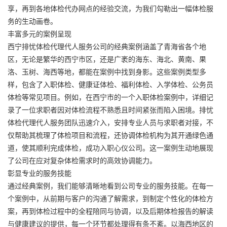
享，再到各地体检代办网点的经验交流，为我们勾勒出一幅体检服
务的生动画卷。
丰富多元的案例呈现
西宁排忧体检代理代人服务公司的经典案例涵盖了青海省各个地
区，无论是繁华的西宁市区，还是广袤的海东、海北、黄南、果
洛、玉树、海西等地，都能在案例中找到身影。这些案例类型多
样，包含了入职体检、健康证体检、福利体检、入学体检、公务员
体检等常见项目。例如，在西宁市的一个入职体检案例中，详细记
录了一位求职者因对体检流程不熟悉且时间紧张而陷入困境。排忧
体检代理代人服务团队迅速介入，安排专业人员与求职者对接，不
仅帮助其梳理了体检项目和流程，还协调体检机构为其开通绿色通
道，使其顺利完成体检，成功入职心仪公司。这一案例生动地展现
了公司在应对复杂体检需求时的高效协调能力。
彰显专业的服务技能
通过经典案例，我们能够清晰地看到公司专业的服务技能。在每一
个案例中，从前期与客户的沟通了解需求，到制定个性化的体检方
案，再到体检过程中的全程陪同与协调，以及后期体检报告的解读
与健康建议的提供，每一个环节都处理得有条不紊。以海西地区的