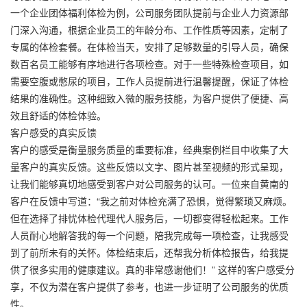
一个企业团体福利体检为例，公司服务团队提前与企业人力资源部
门深入沟通，根据企业员工的年龄分布、工作性质等因素，定制了
专属的体检套餐。在体检当天，安排了足够数量的引导人员，确保
数百名员工能够有序地进行各项检查。对于一些特殊检查项目，如
需要空腹或憋尿的项目，工作人员提前进行温馨提醒，保证了体检
结果的准确性。这种细致入微的服务技能，为客户提供了便捷、高
效且舒适的体检体验。
客户感受的真实反馈
客户的感受是衡量服务质量的重要标准，经典案例栏目中收集了大
量客户的真实反馈。这些反馈以文字、图片甚至视频的形式呈现，
让我们能够真切地感受到客户对公司服务的认可。一位来自黄南的
客户在反馈中写道：“我之前对体检充满了恐惧，觉得繁琐又麻烦。
但在选择了排忧体检代理代人服务后，一切都变得轻松起来。工作
人员耐心地解答我的每一个问题，陪我完成每一项检查，让我感受
到了前所未有的关怀。体检结束后，还帮我分析体检报告，给我提
供了很多实用的健康建议。真的非常感谢他们！” 这样的客户感受分
享，不仅为潜在客户提供了参考，也进一步证明了公司服务的优质
性。