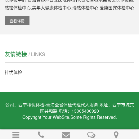
慈铭体检中心,美年大健康体检中心,瑞慈体检中心,爱康国宾体检中心
等专业体检机构在青海省的分支机构。服务区域：青海省所有市区
查看详情
县，西宁/海东/海北/黄南/果洛/玉树/海西均可开展体检代人服务。办
理指南：请在体检前几天联系我们,进行咨询答疑,确定下来体检排忧
合作关系后,我们会安排人跟您见面,按照体检要求到符合要求的正规
体检机构完成体检,一定帮你顺利通过体检,体检通过后才收费。西宁
友情链接
/ LINKS
排忧体检-青海全省体检代理代人服务机构服务网点多面广，...
排忧体检
公司：西宁排忧体检-青海全省体检代理代人服务 地址：西宁市城东
区共和路 电话：13005400920
Copyright Your WebSite.Some Rights Reserved.