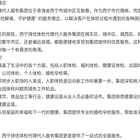
理念
理代人服务集团位于青海省西宁市城中区互助巷，作为西宁市代理商，凭
“排忧解难，守护健康” 的服务理念，以解决客户在体检过程中遇到的各种
区的居民，西宁排忧体检代理代人服务集团在城东区、城中区、城西区、
的繁华市区，还是偏远县城，都能便捷地享受到集团提供的优质服务。这
到每一个有需求的角落。
型
涵盖了生活中的各个方面，包括入职体检、福利体检、健康证体检、出国
、公司体检、个人体检、婚检孕检等。
即将步入职场的人来说，入职体检是迈向新工作的重要一步。集团深知用
免因体检问题而错失工作机会。
餐饮、食品加工等行业，健康证是从业人员必备的证件。集团熟悉健康证
健康运营。
系到家庭的幸福和下一代的健康。集团提供专业的婚检孕检服务，帮助准
，西宁排忧体检代理代人服务集团更是提供了一站式的全面服务。