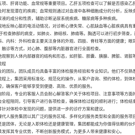
五项、肝肾功能、血常规等重要项目。乙肝五项检查可以了解是否感染乙
及时发现潜在的疾病；血常规则通过对血液中各种细胞成分的分析，反映
尿液的成分和性质，辅助诊断泌尿系统疾病、糖尿病等多种疾病。
观地反映心脏的电活动情况，对诊断心律失常、心肌缺血等心脏疾病具有
助于检查肺部的病变，如肺炎、肺结核、肺癌等。胸透可以进行初步筛查，而
科、内科：外科检查主要关注身体的外观、四肢、脊柱等方面的健康；眼
、触诊等方式，对心肺、腹部等内脏器官进行全面检查。
地观察到人体内部器官的结构和形态，如肝脏、胆囊、胰腺、脾脏、肾脏
流程
业的团队，团队成员均具备丰富的体检服务经验和专业知识。他们不仅熟
流程上，集团采用标准化、规范化的操作，从客户咨询、预约体检，到体
控，确保客户能够享受到便捷、高效、优质的服务。
询阶段，专业的客服人员会耐心解答客户关于体检项目、注意事项等方面
会全程陪同，引导客户进行各项检查，确保体检过程的顺利进行；体检结
并针对体检中发现的问题，提供进一步的诊疗方案和建议。
理代人服务集团以其广泛的服务区域、多样化的服务类型和全面的服务项
还是团体，无论是入职体检还是健康管理，集团都能成为你值得信赖的伙
续发挥其专业优势，不断创新服务模式，为更多人带来健康和安心。