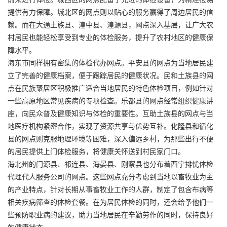
提供有力保障。城北区的网点则以贴心的服务赢得了周边居民的信
赖。而在大通土族县、湟中县、湟源县，网点深入基层，让广大农
村居民也能轻松享受到专业的体检服务，提升了农村地区的健康保
障水平。
海东市同样拥有密集的体检代办网点。平安县的网点为当地居民建
立了完善的健康档案，便于跟踪居民的健康状况。民和土族县的网
点在民族聚居区积极推广适合当地居民的特色体检项目，例如针对
一些高原地区常见疾病的专项检查。乐都县的网点经常组织健康讲
座，向民众普及健康知识与体检的重要性。互助土族县的网点与当
地医疗机构紧密合作，实现了资源共享与优势互补。化隆县和循化
县的网点则克服地理环境等困难，深入偏远乡村，为那些出行不便
的居民提供上门体检服务，将健康关怀送到村民家门口。
海北州的门源县、祁连县、海晏县、刚察县也分布着西宁排忧体检
代理代人服务公司的网点。这些网点充分考虑到当地以畜牧业为主
的产业特点，针对长期从事畜牧业工作的人群，制定了包含布病等
相关疾病筛查的体检套餐。在为居民体检的同时，还会给予他们一
些预防职业病的建议，助力当地居民在辛勤劳作的同时，保持良好
的健康状态。