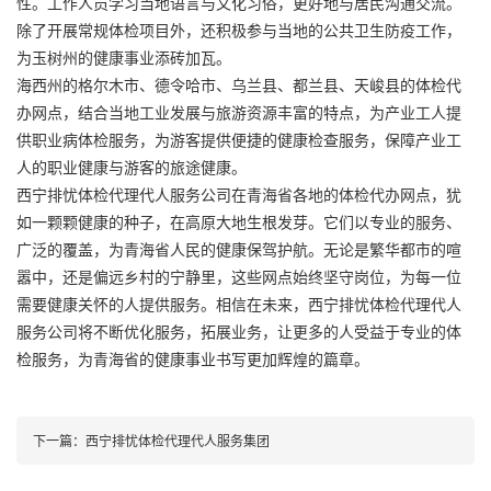
性。工作人员学习当地语言与文化习俗，更好地与居民沟通交流。
除了开展常规体检项目外，还积极参与当地的公共卫生防疫工作，
为玉树州的健康事业添砖加瓦。
海西州的格尔木市、德令哈市、乌兰县、都兰县、天峻县的体检代
办网点，结合当地工业发展与旅游资源丰富的特点，为产业工人提
供职业病体检服务，为游客提供便捷的健康检查服务，保障产业工
人的职业健康与游客的旅途健康。
西宁排忧体检代理代人服务公司在青海省各地的体检代办网点，犹
如一颗颗健康的种子，在高原大地生根发芽。它们以专业的服务、
广泛的覆盖，为青海省人民的健康保驾护航。无论是繁华都市的喧
嚣中，还是偏远乡村的宁静里，这些网点始终坚守岗位，为每一位
需要健康关怀的人提供服务。相信在未来，西宁排忧体检代理代人
服务公司将不断优化服务，拓展业务，让更多的人受益于专业的体
检服务，为青海省的健康事业书写更加辉煌的篇章。
下一篇：
西宁排忧体检代理代人服务集团