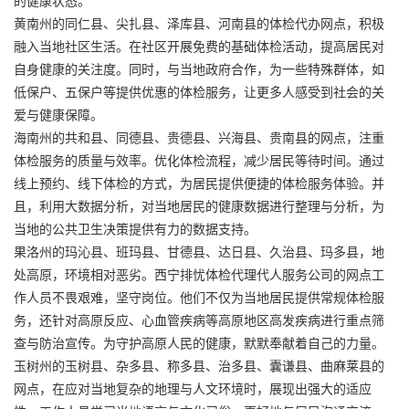
黄南州的同仁县、尖扎县、泽库县、河南县的体检代办网点，积极
融入当地社区生活。在社区开展免费的基础体检活动，提高居民对
自身健康的关注度。同时，与当地政府合作，为一些特殊群体，如
低保户、五保户等提供优惠的体检服务，让更多人感受到社会的关
爱与健康保障。
海南州的共和县、同德县、贵德县、兴海县、贵南县的网点，注重
体检服务的质量与效率。优化体检流程，减少居民等待时间。通过
线上预约、线下体检的方式，为居民提供便捷的体检服务体验。并
且，利用大数据分析，对当地居民的健康数据进行整理与分析，为
当地的公共卫生决策提供有力的数据支持。
果洛州的玛沁县、班玛县、甘德县、达日县、久治县、玛多县，地
处高原，环境相对恶劣。西宁排忧体检代理代人服务公司的网点工
作人员不畏艰难，坚守岗位。他们不仅为当地居民提供常规体检服
务，还针对高原反应、心血管疾病等高原地区高发疾病进行重点筛
查与防治宣传。为守护高原人民的健康，默默奉献着自己的力量。
玉树州的玉树县、杂多县、称多县、治多县、囊谦县、曲麻莱县的
网点，在应对当地复杂的地理与人文环境时，展现出强大的适应