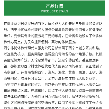
产品详情
PRODUCT DETAILS
在健康意识日益提升的当下，体检成为人们守护自身健康的关键防
线。西宁排忧体检代理代人服务公司肩负着守护青海省人民健康的
重任，凭借其专业的服务与广泛的布局，在全省各地设立了众多体
检代办网点，为民众提供便利、高效的体检服务。
西宁排忧体检代理代人服务公司总部坐落于西宁市城东区共和路，
以这里为核心，服务网络如涟漪般向青海省的各个角落扩散。其服
务区域极为广泛，无论是繁华都市，还是宁静县城，甚至偏远乡
镇，都能发现西宁排忧体检代理代人服务公司的身影，真正做到了
点多面广。在青海省的西宁、海东、海北、黄南、果洛、玉树、海
西等地区，均设有分支公司，全力开展各类体检代人服务业务。
西宁市作为青海省的省会，自然是西宁排忧体检代理代人服务公司
布局的重点区域。在城东区，网点工作人员热情接待每一位前来咨
询与体检的市民，为他们详细介绍体检项目，解答各种健康疑问。
城中区的网点凭借便捷的交通位置，吸引了众多上班族在工作之余
前来进行体检。城西区的网点配备了先进的体检设备，为精准检测