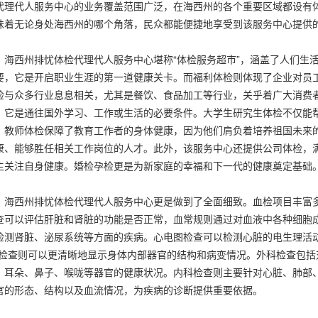
代理代人服务中心的业务覆盖范围广泛，在海西州的各个重要区域都设有
味着无论身处海西州的哪个角落，民众都能便捷地享受到该服务中心提供
，海西州排忧体检代理代人服务中心堪称“体检服务超市”，涵盖了人们生
要，它是开启职业生涯的第一道健康关卡。而福利体检则体现了企业对员
检与众多行业息息相关，尤其是餐饮、食品加工等行业，关乎着广大消费
，它是通往国外学习、工作或生活的必要条件。大学生研究生体检不仅能
。教师体检保障了教育工作者的身体健康，因为他们肩负着培养祖国未来
康、能够胜任相关工作岗位的人才。此外，该服务中心还提供公司体检，
主关注自身健康。婚检孕检更是为新家庭的幸福和下一代的健康奠定基础
，海西州排忧体检代理代人服务中心更是做到了全面细致。血检项目丰富
查可以评估肝脏和肾脏的功能是否正常，血常规则通过对血液中各种细胞
检测肾脏、泌尿系统等方面的疾病。心电图检查可以检测心脏的电生理活
T检查则可以更清晰地显示身体内部器官的结构和病变情况。外科检查包
、耳朵、鼻子、喉咙等器官的健康状况。内科检查则主要针对心脏、肺部
官的形态、结构以及血流情况，为疾病的诊断提供重要依据。