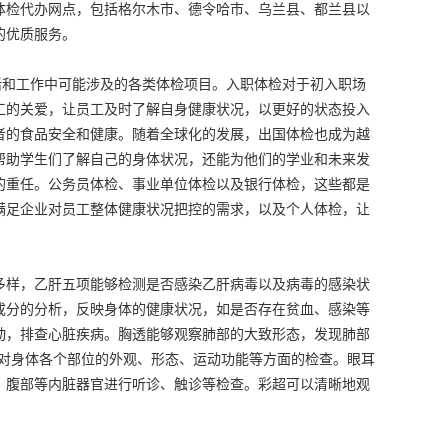
体检代办网点，包括格尔木市、德令哈市、乌兰县、都兰县以
的优质服务。
活和工作中可能涉及的各类体检项目。入职体检对于初入职场
工的关爱，让员工及时了解自身健康状况，以更好的状态投入
者的食品安全和健康。随着全球化的发展，出国体检也成为越
帮助学生们了解自己的身体状况，还能为他们的学业和未来发
的重任。公务员体检、事业单位体检以及银行体检，这些都是
满足企业对员工整体健康状况把控的需求，以及个人体检，让
。
多样，乙肝五项能够检测是否感染乙肝病毒以及病毒的感染状
成分的分析，反映身体的健康状况，如是否存在贫血、感染等
动，排查心脏疾病。胸透能够观察肺部的大致形态，发现肺部
括对身体各个部位的外观、形态、运动功能等方面的检查。眼耳
、腹部等内脏器官进行听诊、触诊等检查。彩超可以清晰地观